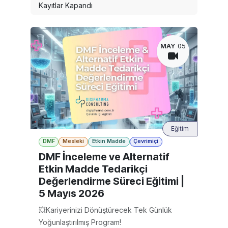
Kayıtlar Kapandı
MAY
05
Eğitim
DMF
Mesleki
Etkin Madde
Çevrimiçi
DMF İnceleme ve Alternatif
Etkin Madde Tedarikçi
Değerlendirme Süreci Eğitimi |
5 Mayıs 2026
💥Kariyerinizi Dönüştürecek Tek Günlük
Yoğunlaştırılmış Program!