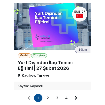
ŞUB
27
Eğitim
Mesleki
Yüz yüze
Yurt Dışından İlaç Temini
Eğitimi | 27 Şubat 2026
Kadıköy
,
Türkiye
Kayıtlar Kapandı
1
2
3
4