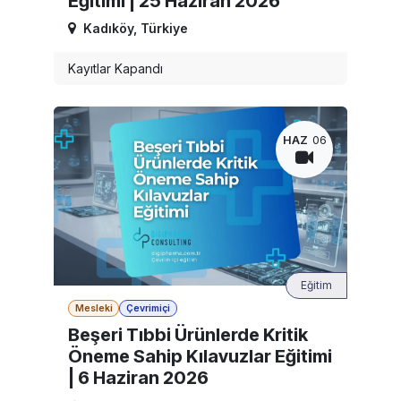
Eğitimi | 25 Haziran 2026
Kadıköy
,
Türkiye
Kayıtlar Kapandı
HAZ
06
Eğitim
Mesleki
Çevrimiçi
Beşeri Tıbbi Ürünlerde Kritik
Öneme Sahip Kılavuzlar Eğitimi
| 6 Haziran 2026