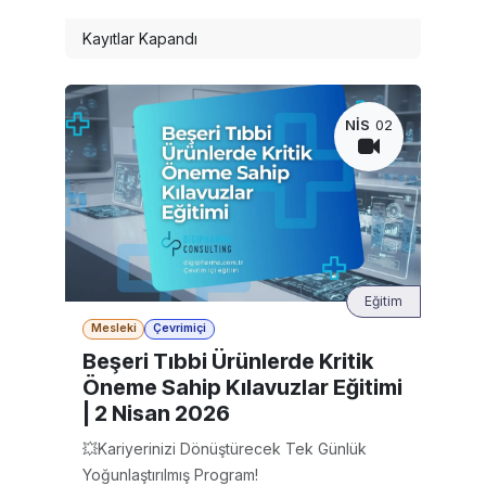
Kayıtlar Kapandı
NIS
02
Eğitim
Mesleki
Çevrimiçi
Beşeri Tıbbi Ürünlerde Kritik
Öneme Sahip Kılavuzlar Eğitimi
| 2 Nisan 2026
💥Kariyerinizi Dönüştürecek Tek Günlük
Yoğunlaştırılmış Program!