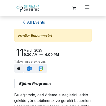
Skip to Content
All Events
Kayıtlar
Kapanmıştır!
11
March 2025
9:30 AM
4:00 PM
Takviminize ekleyin:
Eğitim Programı:
Bu eğitimde, geri ödeme süreçlerini etkin
şekilde yönetebilmeniz ve gerekli becerileri