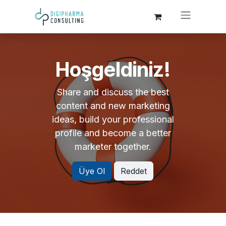
Skip to Content
Hoşgeldiniz!
Share and discuss the best
content and new marketing
ideas, build your professional
profile and become a better
marketer together.
Üye Ol
Reddet